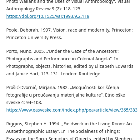
Photo Wallahs and the Uses of Visual Anthropology“. Visual
Anthropology Review 9 (2): 118–125.
https://doi.org/10.1525/var.1993.9.2.118
Poole, Deborah. 1997. Vision, race and modernity. Princeton:
Princeton University Press.
Porto, Nuno. 2005. „‘Under the Gaze of the Ancestors’:
Photographs and Performance in Colonial Angola“. In
Photographs, objects, histories, edited by Elizabeth Edwards
and Janice Hart, 113–131. London: Routledge.
Prošić-Dvornić, Mirjana. 1982. „Mogućnosti korišćenja
fotografije u proučavanju materijalne kulture“. Etnološke
sveske 4: 94–108.
https://www.easveske.com/index.php/pea/article/view/365/383
Riggins, Stephen H. 1994. „Fieldwork in the Living Room: An
Autoethnographic Essay“. In The Socialness of Things:
Essays on the Socio-Semiotics of Objects, edited by Stephen