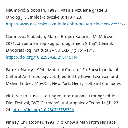
Naumović, Slobodan. 1988. „Pitanje vizuelne građe u
etnologiji“. Etnološke sveske 9: 113–123.
https://www.easveske.com/index.php/pea/article/view/265/272
Naumović, Slobodan, Marija Brujić i Katarina M. Mitrović.
2021. „Uvod u antropologiju fotografije u Srbiji“. Glasnik
Etnografskog instituta SANU LXIX (1): 151–171.
https://doi.org/10.2298/GEI2101151N
Parezo, Nancy. 1996. „Material Culture“. In Encyclopedia of
Cultural Anthropology vol. 1, edited by David Levinson and
Melvin Ember, 745–752. New York: Henry Holt and Company.
Pink, Sarah. 1998. „Göttingen International Ethnographic
Film Festival, IWF, Germany“. Anthropology Today 14 (4): 23–
24.
https://doi.org/10.2307/2783354
Pinney, Christopher. 1993. „‘To Know a Man From His Face’: