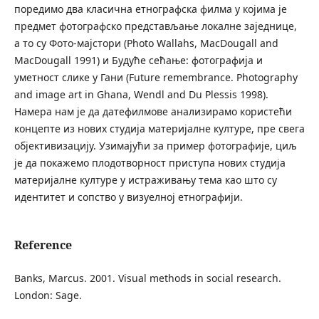
поредимо два класична етнографска филма у којима је
предмет фотографско представљање локалне заједнице,
а то су Фото-мајстори (Photo Wallahs, MacDougall and
MacDougall 1991) и Будуће сећање: фотографија и
уметност слике у Гани (Future remembrance. Photography
and image art in Ghana, Wendl and Du Plessis 1998).
Намера нам је да датефилмове анализирамо користећи
концепте из нових студија материјалне културе, пре свега
објективизацију. Узимајући за пример фотографије, циљ
је да покажемо плодотворност приступа нових студија
материјалне културе у истраживању тема као што су
идентитет и сопство у визуелној етнографији.
Reference
Banks, Marcus. 2001. Visual methods in social research.
London: Sage.