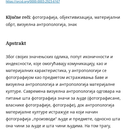
https://orcid.org/0000-0003-2923-6167
Ključne reči:
фотографија, објективизација, материјални
обрт, визуелна антропологија, знак
Apstrakt
Због својих значењских одлика, попут иконичности и
индексности, које омогућавају комуникацију, као и
материјалних карактеристика, у антропологији се
фотографијом као предметом истраживања баве и
визуелна антропологија и антропологија материјалне
културе. Савремена визуелна антропологија одговара на
питање шта фотографија значи за људе (фотографисане,
власнике фотографије, фотографе), док антропологија
материјалне културе истражује на који начин
фотографија „производи“ људе и предмете, односно шта
она чини за људе и шта чини људима. На том трагу,