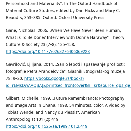
Personhood and Materiality“. In The Oxford Handbook of
Material Culture Studies, edited by Dan Hicks and Mary C.
Beaudry, 353–385. Oxford: Oxford University Press.
Gane, Nicholas. 2006. „When We Have Never Been Human,
What Is To Be Done? Interview with Donna Haraway“. Theory
Culture & Society 23 (7–8): 135–158.
https://doi.org/10.1177/0263276406069228
Gavrilović, Ljiljana. 2014. „San o lepoti i spasavanje prošlosti:
fotografije Petra Aranđelovića“. Glasnik Etnografskog muzeja
78: 9–20.
https://books.google.rs/books?
id=rEMsDwAAQBAJ&printsec=frontcover&hl=sr&source=gbs_g
Gilbert, Michelle. 1999. „Future Remembrance: Photography
and Image Arts in Ghana. 1998. 54 minutes, color. A video by
Tobias Wendel and Nancy du Plessis“. American
Anthropologist 101 (2): 419.
https://doi.org/10.1525/aa.1999.101.2.419