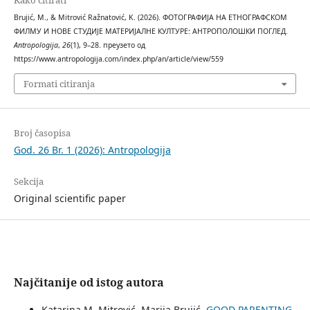
Kako citirati
Brujić, M., & Mitrović Ražnatović, K. (2026). ФОТОГРАФИЈА НА ЕТНОГРАФСКОМ
ФИЛМУ И НОВЕ СТУДИЈЕ МАТЕРИЈАЛНЕ КУЛТУРЕ: АНТРОПОЛОШКИ ПОГЛЕД.
Antropologija
,
26
(1), 9–28. преузето од
https://www.antropologija.com/index.php/an/article/view/559
Formati citiranja
Broj časopisa
God. 26 Br. 1 (2026): Antropologija
Sekcija
Original scientific paper
Najčitanije od istog autora
Katarina M. Mitrović, Marija Brujić,
GOOD PARENTING