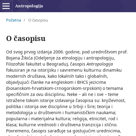
Antropologija
Početna
/
O časopisu
O časopisu
Od svog prvog izdanja 2006. godine, pod uredništvom prof.
Bojana Žikića (Odeljenje za etnologiju i antropologiju,
Filozofski fakultet u Beogradu), časopis
Antropologija
fokusiran je na istorijsku i savremenu kulturnu dinamiku
modernih društava, kako lokalnih tako i globalnih,
objavljujući članke na engleskom i BHCS jezicima
(bosanskom-hrvatskom-crnogorskom-srpskom) o temama
specifičnim za ovu disciplinu. Neke – ali ne i sve – teme
istražene tokom istorije izdavanja časopisa su: književnost,
politika i istorija ove discipline u Srbiji i šire; teorija i
metodologija u društvenim i humanističkim naukama;
popularna i materijalna kultura; religija, etnicitet, rod i
klasa; kulturne vrednosti i društvena tranzicija i slično.
Povremeno, časopis sarađuje sa gostujućim urednicima,