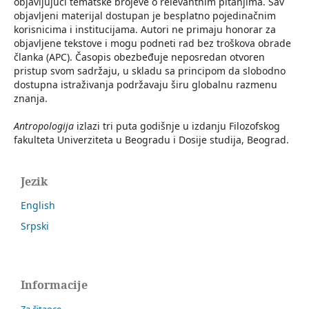
objavljujući tematske brojeve o relevantnim pitanjima. Sav
objavljeni materijal dostupan je besplatno pojedinačnim
korisnicima i institucijama. Autori ne primaju honorar za
objavljene tekstove i mogu podneti rad bez troškova obrade
članka (APC). Časopis obezbeđuje neposredan otvoren
pristup svom sadržaju, u skladu sa principom da slobodno
dostupna istraživanja podržavaju širu globalnu razmenu
znanja.
Antropologija
izlazi tri puta godišnje u izdanju Filozofskog
fakulteta Univerziteta u Beogradu i Dosije studija, Beograd.
Jezik
English
Srpski
Informacije
Za čitaoce