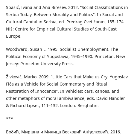
Spasić, Ivana and Ana Birešev. 2012. “Social Classifications in
Serbia Today. Between Morality and Politics”. In Social and
Cultural Capital in Serbia, ed. Predrag Cvetičanin, 155–174.
Niš: Centre for Empirical Cultural Studies of South-East
Europe.
Woodward, Susan L. 1995. Socialist Unemployment. The
Political Economy of Yugoslavia, 1945–1990. Princeton, New
Jersey: Princeton University Press.
Živković, Marko. 2009. “Little Cars that Make us Cry: Yugoslav
Fića as a Vehicle for Social Commentary and Ritual
Restoration of Innocence”. In Vehicles: cars, canoes, and
other metaphors of moral ambivalence, eds. David Handler
& Richard Lipset, 111–132. London: Berghahn.
***
Бобић, Мирјана и Милица Весковић Анђелковић. 2016.