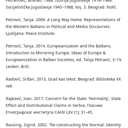
Petranović, Branko. 1988. Istorija Jugoslavije 1918–1988:
Socijalistička Jugoslavija 1945–1988, knj. 3. Beograd: Nolit.
Petrović, Tanja. 2009. A Long Way Home: Representations of
the Western Balkans in Political and Media Discourses.
Ljubljana: Peace Institute.
Petrović, Tanja. 2014. Europeanization and the Balkans.
Introduction to Mirroring Europe. Ideas of Europe &
Europeanization in Balkan Societies, ed. Tanja Petrović, 3–19.
Leiden: Brill.
Radović, Srđan. 2013. Grad kao tekst. Beograd: Biblioteka XX
vek.
Rajković, Ivan. 2017. Concern for the State: ‘Normality’, State
Effect and Distributional Claims in Serbia. Гласник
Етнографског института САНУ LXV (1); 31–45.
Rausing, Sigrid. 2002. “Re-constructing the Normal: Identity