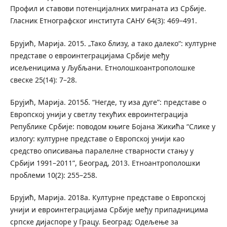
Профил и стaвови потенцијaлних мигрaнaтa из Србије.
Гласник Етнографског института САНУ 64(3): 469–491.
Брујић, Марија. 2015. „Тако близу, а тако далеко“: културне
представе о евроинтеграцијама Србије међу
исељеницима у Љубљани. Етнолошкоантрополошке
свеске 25(14): 7–28.
Брујић, Марија. 2015б. “Негде, ту иза дуге”: представе о
Европској унији у светлу текућих евроинтеграција
Републике Србије: поводом књиге Бојана Жикића “Слике у
излогу: културне представе о Европској унији као
средство описивања паралелне стварности стању у
Србији 1991–2011”, Београд, 2013. Етноантрополошки
проблеми 10(2): 255–258.
Брујић, Марија. 2018а. Културне представе о Европској
унији и евроинтеграцијама Србије међу припадницима
српске дијаспоре у Грацу. Београд: Одељење за