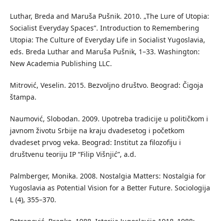
Luthar, Breda and Maruša Pušnik. 2010. „The Lure of Utopia:
Socialist Everyday Spaces”. Introduction to Remembering
Utopia: The Culture of Everyday Life in Socialist Yugoslavia,
eds. Breda Luthar and Maruša Pušnik, 1–33. Washington:
New Academia Publishing LLC.
Mitrović, Veselin. 2015. Bezvoljno društvo. Beograd: Čigoja
štampa.
Naumović, Slobodan. 2009. Upotreba tradicije u političkom i
javnom životu Srbije na kraju dvadesetog i početkom
dvadeset prvog veka. Beograd: Institut za filozofiju i
društvenu teoriju IP “Filip Višnjić”, a.d.
Palmberger, Monika. 2008. Nostalgia Matters: Nostalgia for
Yugoslavia as Potential Vision for a Better Future. Sociologija
L (4), 355–370.