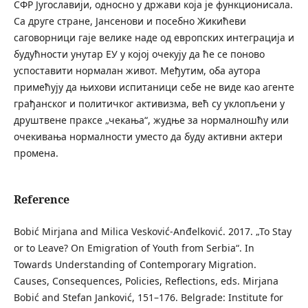
СФР Југославији, односно у држави која је функционисала.
Са друге стране, Јансенови и посебно Жикићеви
саговорници гаје велике наде од европских интеграција и
будућности унутар ЕУ у којој очекују да ће се поново
успоставити нормалан живот. Међутим, оба аутора
примећују да њихови испитаници себе не виде као агенте
грађанског и политичког активизма, већ су уклопљени у
друштвене праксе „чекања“, жудње за нормалношћу или
очекивања нормалности уместо да буду активни актери
промена.
Reference
Bobić Mirjana and Milica Vesković-Anđelković. 2017. „To Stay
or to Leave? On Emigration of Youth from Serbia“. In
Towards Understanding of Contemporary Migration.
Causes, Consequences, Policies, Reflections, eds. Mirjana
Bobić and Stefan Janković, 151–176. Belgrade: Institute for