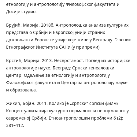
етнологију и антропологију Филозофског факултета и
Досије студио.
Брујић, Марија. 2018б. Антрополошка анализа културних
представа о Србији и Европској унији страних
држављанки Европске уније које живе у Београду. Гласник
Етнографског Института САНУ (у припреми).
Крстић, Марија. 2013. Несврстаност. Поглед из историјске
антропологије науке. Београд: Српски генеалошки
центар, Одељење за етнологију и антропологију
Филозофског факултета и Центар за антропологију науке
и образовања.
Жикић, Бојан. 2011. Колико је „српски“ српски филм?
Концептуализација културно нормалног и ненормалног у
савременој Србији. Етноантрополошки проблеми 6 (2):
381–412.