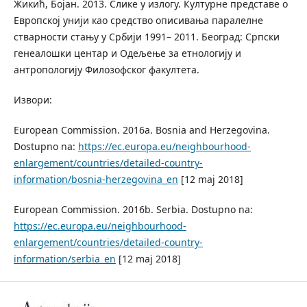
Жикић, Бојан. 2013. Слике у излогу. Културне представе о
Европској унији као средство описивања паралелне
стварности стању у Србији 1991– 2011. Београд: Српски
генеалошки центар и Одељење за етнологију и
антропологију Филозофског факултета.
Извори:
European Commission. 2016a. Bosnia and Herzegovina.
Dostupno na:
https://ec.europa.eu/neighbourhood-
enlargement/countries/detailed-country-
information/bosnia-herzegovina_en
[12 maj 2018]
European Commission. 2016b. Serbia. Dostupno na:
https://ec.europa.eu/neighbourhood-
enlargement/countries/detailed-country-
information/serbia_en
[12 maj 2018]