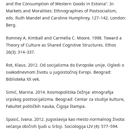
and the Consumption of Western Goods in Estonia”. In
Markets and Moralities: Ethnographies of Postsocialism,
eds. Ruth Mandel and Caroline Humphrey, 127–142. London:
Berg.
Romney A. Kimball and Carmella C. Moore. 1998. Toward a
Theory of Culture as Shared Cognitive Structures. Ethos
26(3): 314–337.
Rot, Klaus. 2012. Od socijalizma do Evropske unije. Ogledi o
svakodnevnom životu u jugoistočnoj Evropi. Beograd:
Biblioteka XX vek.
Simić, Marina. 2014. Kosmopolitska čežnja: etnografija
srpskog postsocijalizma. Beograd: Centar za studije kulture,
Fakultet političkih nauka, Čigoja štampa.
Spasić, Ivana. 2012. Jugoslavija kao mesto normalnog života:
sećanja običnih ljudi u Srbiji. Sociologija LIV (4): 577–594.