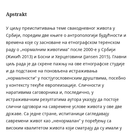
Apstrakt
У циљу преиспитивања теме свакодневног живота у
Србији, поредим две књиге о антропологији будућности и
времена које су засноване на етнографском теренском
раду о „нормалним животима“ после 2000-е у Србији
(Жикић 2013) и Босни и Херцеговини (Jansen 2015). Главни
циљ рада је да скрене пажњу на ове етнографске студије
и да подстакне на поновљена истраживања
„нормалности“ у постјугословенским друштвима, посебно
у контексту текуће европеизације. Сличности у
наративима саговорника и, последично, у
истраживачким резултатима аутора указују да постоје
слични одговори на савремене услове живота у ове две
државе. Са једне стране, испитаници сагледавају
савремени живот као „ненормалан“ у поређењу са
високим квалитетом живота који сматрају да су имали у