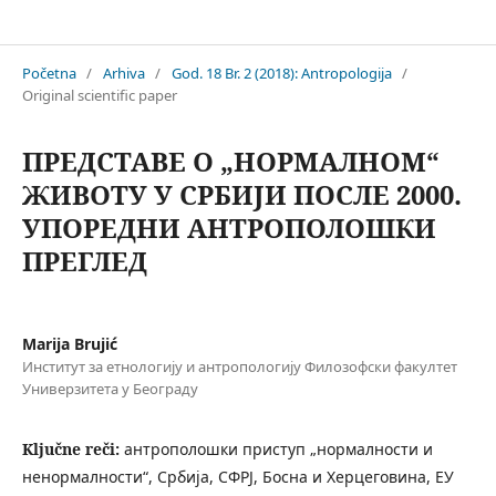
Antropologija
Početna
/
Arhiva
/
God. 18 Br. 2 (2018): Antropologija
/
Original scientific paper
ПРЕДСТАВЕ О „НОРМАЛНОМ“
ЖИВОТУ У СРБИЈИ ПОСЛЕ 2000.
УПОРЕДНИ АНТРОПОЛОШКИ
ПРЕГЛЕД
Marija Brujić
Институт за етнологију и антропологију Филозофски факултет
Универзитета у Београду
Ključne reči:
антрополошки приступ „нормалности и
ненормалности“, Србија, СФРЈ, Босна и Херцеговина, ЕУ