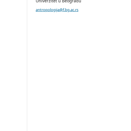
Univerzitet u Beogradu
antropologija@f.bg.ac.rs