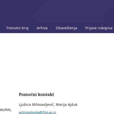
Trenutni broj
Arhiva
Obaveštenja
Prijave rukopisa
Pomoćni kontakt
Ljubica Milosavljević, Marija Ajduk
akultet,
antropologija@f.bg.ac.rs