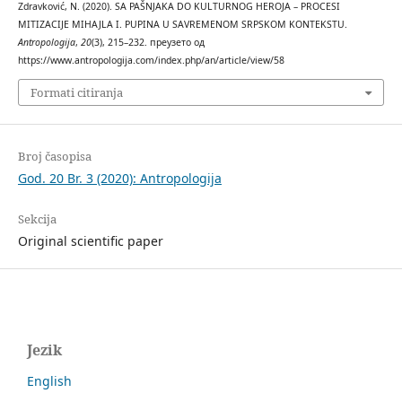
Zdravković, N. (2020). SA PAŠNJAKA DO KULTURNOG HEROJA – PROCESI
MITIZACIJE MIHAJLA I. PUPINA U SAVREMENOM SRPSKOM KONTEKSTU.
Antropologija
,
20
(3), 215–232. преузето од
https://www.antropologija.com/index.php/an/article/view/58
Formati citiranja
Broj časopisa
God. 20 Br. 3 (2020): Antropologija
Sekcija
Original scientific paper
Jezik
English