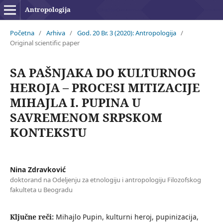
Antropologija
Početna
/
Arhiva
/
God. 20 Br. 3 (2020): Antropologija
/
Original scientific paper
SA PAŠNJAKA DO KULTURNOG
HEROJA – PROCESI MITIZACIJE
MIHAJLA I. PUPINA U
SAVREMENOM SRPSKOM
KONTEKSTU
Nina Zdravković
doktorand na Odeljenju za etnologiju i antropologiju Filozofskog
fakulteta u Beogradu
Ključne reči:
Mihajlo Pupin, kulturni heroj, pupinizacija,