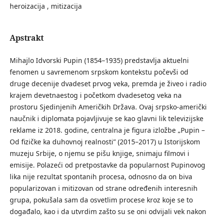
heroizacija , mitizacija
Apstrakt
Mihajlo Idvorski Pupin (1854–1935) predstavlja aktuelni
fenomen u savremenom srpskom kontekstu počevši od
druge decenije dvadeset prvog veka, premda je živeo i radio
krajem devetnaestog i početkom dvadesetog veka na
prostoru Sjedinjenih Američkih Država. Ovaj srpsko-američki
naučnik i diplomata pojavljivuje se kao glavni lik televizijske
reklame iz 2018. godine, centralna je figura izložbe „Pupin –
Od fizičke ka duhovnoj realnosti” (2015–2017) u Istorijskom
muzeju Srbije, o njemu se pišu knjige, snimaju filmovi i
emisije. Polazeći od pretpostavke da popularnost Pupinovog
lika nije rezultat spontanih procesa, odnosno da on biva
popularizovan i mitizovan od strane određenih interesnih
grupa, pokušala sam da osvetlim procese kroz koje se to
događalo, kao i da utvrdim zašto su se oni odvijali vek nakon