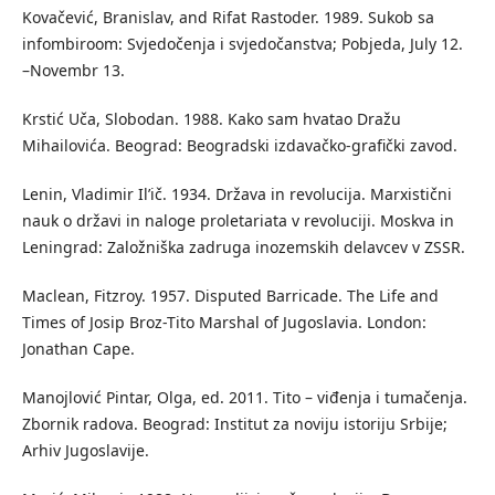
Kovačević, Branislav, and Rifat Rastoder. 1989. Sukob sa
infombiroom: Svjedočenja i svjedočanstva; Pobjeda, July 12.
–Novembr 13.
Krstić Uča, Slobodan. 1988. Kako sam hvatao Dražu
Mihailovića. Beograd: Beogradski izdavačko-grafički zavod.
Lenin, Vladimir Il’ič. 1934. Država in revolucija. Marxistični
nauk o državi in naloge proletariata v revoluciji. Moskva in
Leningrad: Založniška zadruga inozemskih delavcev v ZSSR.
Maclean, Fitzroy. 1957. Disputed Barricade. The Life and
Times of Josip Broz-Tito Marshal of Jugoslavia. London:
Jonathan Cape.
Manojlović Pintar, Olga, ed. 2011. Tito – viđenja i tumačenja.
Zbornik radova. Beograd: Institut za noviju istoriju Srbije;
Arhiv Jugoslavije.