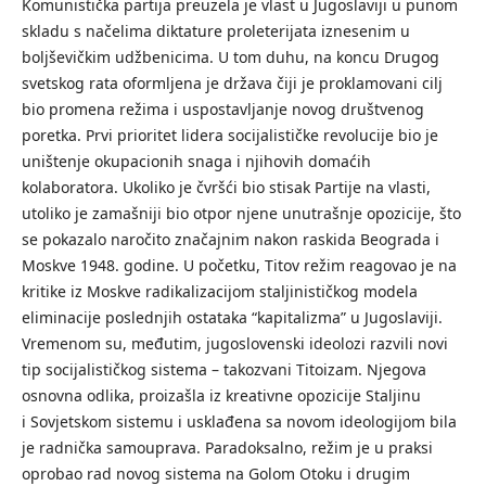
Komunistička partija preuzela je vlast u Jugoslaviji u punom
skladu s načelima diktature proleterijata iznesenim u
boljševičkim udžbenicima. U tom duhu, na koncu Drugog
svetskog rata oformljena je država čiji je proklamovani cilj
bio promena režima i uspostavljanje novog društvenog
poretka. Prvi prioritet lidera socijalističke revolucije bio je
uništenje okupacionih snaga i njihovih domaćih
kolaboratora. Ukoliko je čvršći bio stisak Partije na vlasti,
utoliko je zamašniji bio otpor njene unutrašnje opozicije, što
se pokazalo naročito značajnim nakon raskida Beograda i
Moskve 1948. godine. U početku, Titov režim reagovao je na
kritike iz Moskve radikalizacijom staljinističkog modela
eliminacije poslednjih ostataka “kapitalizma” u Jugoslaviji.
Vremenom su, međutim, jugoslovenski ideolozi razvili novi
tip socijalističkog sistema – takozvani Titoizam. Njegova
osnovna odlika, proizašla iz kreativne opozicije Staljinu
i Sovjetskom sistemu i usklađena sa novom ideologijom bila
je radnička samouprava. Paradoksalno, režim je u praksi
oprobao rad novog sistema na Golom Otoku i drugim