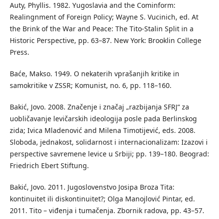
Auty, Phyllis. 1982. Yugoslavia and the Cominform:
Realingnment of Foreign Policy; Wayne S. Vucinich, ed. At
the Brink of the War and Peace: The Tito-Stalin Split in a
Historic Perspective, pp. 63–87. New York: Brooklin College
Press.
Baće, Makso. 1949. O nekaterih vprašanjih kritike in
samokritike v ZSSR; Komunist, no. 6, pp. 118–160.
Bakić, Jovo. 2008. Značenje i značaj „razbijanja SFRJ“ za
uobličavanje levičarskih ideologija posle pada Berlinskog
zida; Ivica Mladenović and Milena Timotijević, eds. 2008.
Sloboda, jednakost, solidarnost i internacionalizam: Izazovi i
perspective savremene levice u Srbiji; pp. 139–180. Beograd:
Friedrich Ebert Stiftung.
Bakić, Jovo. 2011. Jugoslovenstvo Josipa Broza Tita:
kontinuitet ili diskontinuitet?; Olga Manojlović Pintar, ed.
2011. Tito – viđenja i tumačenja. Zbornik radova, pp. 43–57.