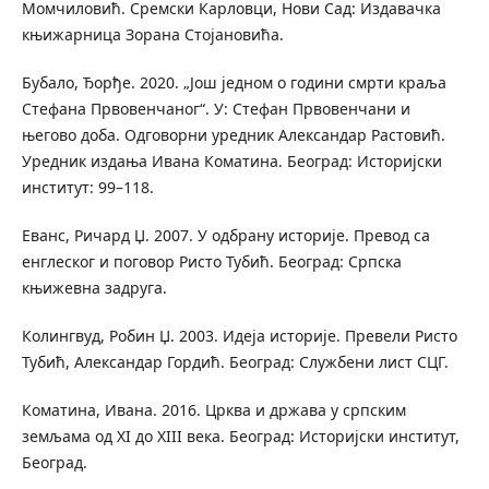
Момчиловић. Сремски Карловци, Нови Сад: Издавачка
књижарница Зорана Стојановића.
Бубало, Ђорђе. 2020. „Још једном о години смрти краља
Стефана Првовенчаног“. У: Стефан Првовенчани и
његово доба. Одговорни уредник Александар Растовић.
Уредник издања Ивана Коматина. Београд: Историјски
институт: 99–118.
Еванс, Ричард Џ. 2007. У одбрану историје. Превод са
енглеског и поговор Ристо Тубић. Београд: Српска
књижевна задруга.
Колингвуд, Робин Џ. 2003. Идеја историје. Превели Ристо
Тубић, Александар Гордић. Београд: Службени лист СЦГ.
Коматина, Ивана. 2016. Црква и држава у српским
земљама од XI до XIII века. Београд: Историјски институт,
Београд.