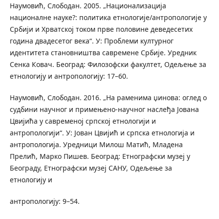
Наумовић, Слободан. 2005. „Национализација
националне науке?: политика етнологије/антропологије у
Србији и Хрватској током прве половине деведесетих
година двадесетог века“. У: Проблеми културног
идентитета становништва савремене Србије. Уредник
Сенка Ковач. Београд: Филозофски факултет, Одељење за
етнологију и антропологију: 17–60.
Наумовић, Слободан. 2016. „На раменима џинова: оглед о
судбини научног и примењено-научног наслеђа Јована
Цвијића у савременој српској етнологији и
антропологији“. У: Јован Цвијић и српска етнологија и
антропологија. Уредници Милош Матић, Младена
Прелић, Марко Пишев. Београд: Етнографски музеј у
Београду, Етнографски музеј САНУ, Одељење за
етнологију и
антропологију: 9–54.