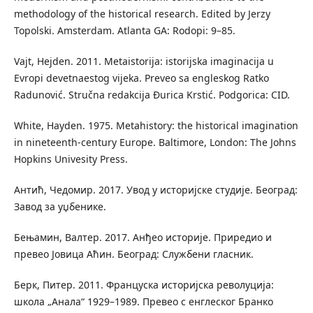
methodology of the historical research. Edited by Jerzy
Topolski. Amsterdam. Atlanta GA: Rodopi: 9–85.
Vajt, Hejden. 2011. Metaistorija: istorijska imaginacija u
Evropi devetnaestog vijeka. Preveo sa engleskog Ratko
Radunović. Stručna redakcija Đurica Krstić. Podgorica: CID.
White, Hayden. 1975. Metahistory: the historical imagination
in nineteenth-century Europe. Baltimore, London: The Johns
Hopkins Univesity Press.
Антић, Чедомир. 2017. Увод у историјске студије. Београд:
Завод за уџбенике.
Бењамин, Валтер. 2017. Анђео историје. Приредио и
превео Јовица Аћин. Београд: Службени гласник.
Берк, Питер. 2011. Француска историјска револуција:
школа „Анала“ 1929–1989. Превео с енглеског Бранко