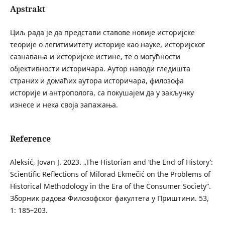
Apstrakt
Циљ рада је да представи ставове новије историјске
теорије о легитимитету историје као науке, историјског
сазнавања и историјске истине, те о могућности
објективности историчара. Аутор наводи гледишта
страних и домаћих аутора историчара, филозофа
историје и антрополога, са покушајем да у закључку
изнесе и нека своја запажања.
Reference
Aleksić, Jovan J. 2023. „The Historian and ‘the End of History’:
Scientific Reflections of Milorad Ekmečić on the Problems of
Historical Methodology in the Era of the Consumer Society“.
Зборник радова Филозофског факултета у Приштини. 53,
1: 185–203.