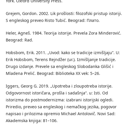
York. Oxford University Press.
Grejem, Gordon. 2002. Lik prošlosti: filozofski pristup istoriji.
S engleskog preveo Risto Tubić. Beograd: Плато.
Heler, Agneš. 1984. Teorija istorije. Prevela Zora Minderović.
Beograd: Rad.
Hobsbom, Erik. 2011. „Uvod: kako se tradicije izmišljaju“. U:
Erik Hobsbom, Terens Rejndžer (ur.). Izmišljanje tradicije.
Drugo izdanje. Prevele sa engleskog Slobodanka Glišić i
Mladena Prelić. Beograd: Biblioteka XX vek: 5–26.
Iggers, Georg G. 2019. „Upotreba i zloupotreba istorije.
Odgovornost istoričara, prošla i sadašnja“. u: Isti. Od
istorizma do postmodernizma: izabrani istorijski ogledi.
Priredio, preveo sa engleskog i nemačkog jezika, pogovor
napisao i prilozima opremio Michael Antolovič. Novi Sad:
Akademska knjiga: 81–106.