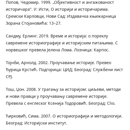
Попов, Чедомир. 1999. „Објективност и ангажованост
историчара“. У: Исти, О историји и историчарима.
Сремски Карловци, Нови Сад: Издавачка књижарница
Зорана Стојановића: 13–27.
Сандму, Ерлинг. 2019. Време и историја: о пореклу
савремене историографије и историјским питањима. С
норвешког превела Јелена Лома. Лозница: Карпос.
Тојнби, Арнолд. 2002. Проучавање историје. Превео
Ђурица Крстић. Подгорица: ЦИД; Београд: Службени лист
СРЈ.
Тош, Џон. 2008. У трагању за историјом: циљеви, методи
и нови правци у проучавању савремене историје.
Превела с енглеског Ксенија Тодоровић. Београд: Clio.
Ћирковић, Сима. 2007. О историографији и методологији.
Београд: Историјски институт.