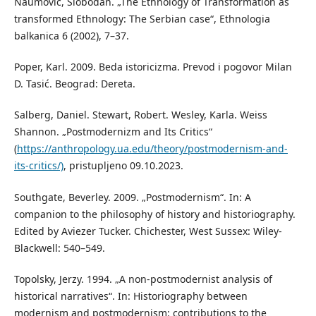
Naumović, Slobodan. „The Ethnology of Transformation as
transformed Ethnology: The Serbian case“, Ethnologia
balkanica 6 (2002), 7–37.
Poper, Karl. 2009. Beda istoricizma. Prevod i pogovor Milan
D. Tasić. Beograd: Dereta.
Salberg, Daniel. Stewart, Robert. Wesley, Karla. Weiss
Shannon. „Postmodernizm and Its Critics“
(
https://anthropology.ua.edu/theory/postmodernism-and-
its-critics/)
, pristupljeno 09.10.2023.
Southgate, Beverley. 2009. „Postmodernism“. In: A
companion to the philosophy of history and historiography.
Edited by Aviezer Tucker. Chichester, West Sussex: Wiley-
Blackwell: 540–549.
Topolsky, Jerzy. 1994. „A non-postmodernist analysis of
historical narratives“. In: Historiography between
modernism and postmodernism: contributions to the