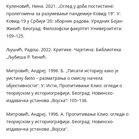
Куленовић, Нина. 2021. „Оглед у доба постистине:
пролегомена за разумевање пандемије Ковид-19“. У:
Ковид-19 у Србији ‘20: зборник радова. Уредник Бојан
Жикић. Београд: Филозофски факултет Универзитета:
109–125.
Љушић, Радош. 2022. Критике. Чајетина: Библиотека
„Љубиша Р. Ђенић.
Митровић, Андреј. 1996. Б. „Писати историју како је
уистину било – разматрања о смислу начела
објективности“. У: Исти, Пропитивање Клио: огледи о
теоријском у историографији. Београд: Новинско-
издавачка установа „Војска“: 105–136.
Митровић, Андреј. 1996. А. Пропитивање Клио: огледи о
теоријском у историографији. Београд: Новинско-
издавачка установа „Војска“.