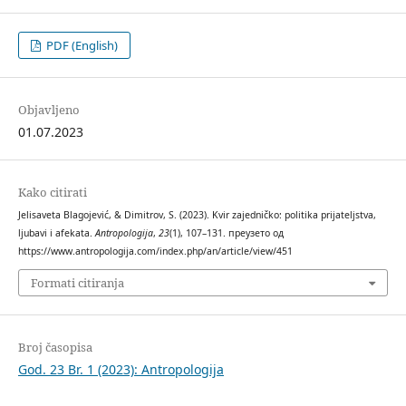
PDF (English)
Objavljeno
01.07.2023
Kako citirati
Jelisaveta Blagojević, & Dimitrov, S. (2023). Kvir zajedničko: politika prijateljstva,
ljubavi i afekata.
Antropologija
,
23
(1), 107–131. преузето од
https://www.antropologija.com/index.php/an/article/view/451
Formati citiranja
Broj časopisa
God. 23 Br. 1 (2023): Antropologija