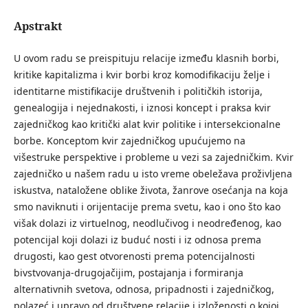
Apstrakt
U ovom radu se preispituju relacije između klasnih borbi,
kritike kapitalizma i kvir borbi kroz komodifikaciju želje i
identitarne mistifikacije društvenih i političkih istorija,
genealogija i nejednakosti, i iznosi koncept i praksa kvir
zajedničkog kao kritički alat kvir politike i intersekcionalne
borbe. Konceptom kvir zajedničkog upućujemo na
višestruke perspektive i probleme u vezi sa zajedničkim. Kvir
zajedničko u našem radu u isto vreme obeležava proživljena
iskustva, nataložene oblike života, žanrove osećanja na koja
smo naviknuti i orijentacije prema svetu, kao i ono što kao
višak dolazi iz virtuelnog, neodlučivog i neodređenog, kao
potencijal koji dolazi iz buduć nosti i iz odnosa prema
drugosti, kao gest otvorenosti prema potencijalnosti
bivstvovanja-drugojačijim, postajanja i formiranja
alternativnih svetova, odnosa, pripadnosti i zajedničkog,
polazeć i upravo od društvene relacije i izloženosti o kojoj