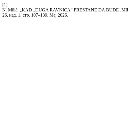
[1]
N. Milić, „KAD „DUGA RAVNICA“ PRESTANE DA BUDE ‚M
26, изд. 1, стр. 107–139, Мај 2026.